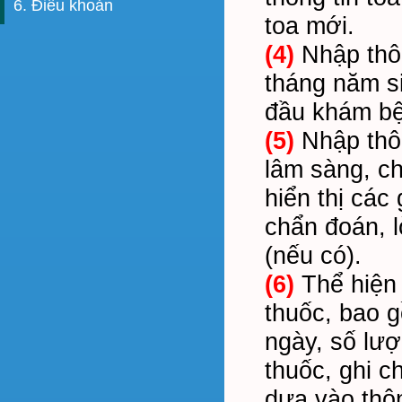
6. Điều khoản
toa mới.
(4)
Nhập thôn
tháng năm sin
đầu khám b
(5)
Nhập thô
lâm sàng, ch
hiển thị các
chẩn đoán, l
(nếu có).
(6)
Thể hiện 
thuốc, bao g
ngày, số lư
thuốc, ghi c
dựa vào thôn