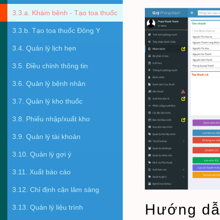
3.3.a. Khám bệnh - Tạo toa thuốc
3.3.b. Tạo toa thuốc Đông Y
3.4. Quản lý lịch hẹn
3.5. Điều chỉnh thông tin
3.6. Quản lý bệnh nhân
3.7. Quản lý kho thuốc
3.8. Phiếu nhập/xuất kho
3.9. Quản lý tài khoản
3.10. Quản lý gợi ý
3.11. Xuất báo cáo
3.12. Chỉ định cận lâm sàng
Hướng d
3.13. Quản lý liệu trình