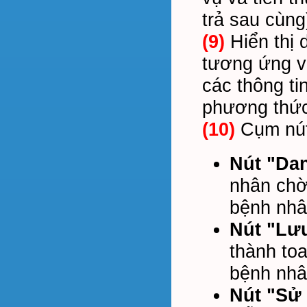
trả sau cùng
(9)
Hiển thị 
tương ứng vớ
các thông ti
phương thức,
(10)
Cụm nút
Nút "Da
nhân chờ
bệnh nhâ
Nút "Lư
thành to
bệnh nhâ
Nút "Sử