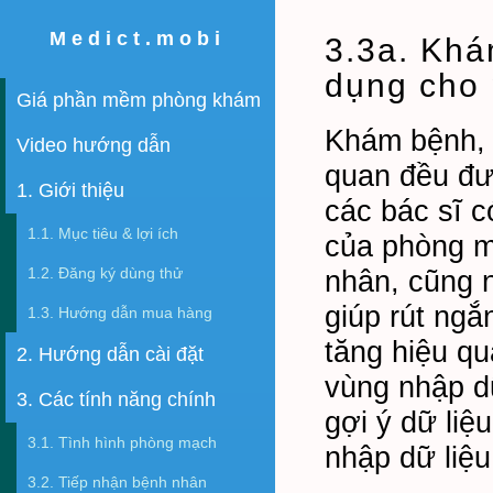
Medict.mobi
3.3a. Khá
dụng cho
Giá phần mềm phòng khám
Khám bệnh, k
Video hướng dẫn
quan đều đượ
1. Giới thiệu
các bác sĩ 
1.1. Mục tiêu & lợi ích
của phòng m
1.2. Đăng ký dùng thử
nhân, cũng 
giúp rút ngắ
1.3. Hướng dẫn mua hàng
tăng hiệu qu
2. Hướng dẫn cài đặt
vùng nhập dữ
3. Các tính năng chính
gợi ý dữ liệ
3.1. Tình hình phòng mạch
nhập dữ liệu
3.2. Tiếp nhận bệnh nhân