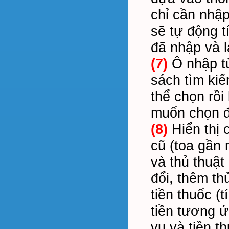
chỉ cần nhập
sẽ tự động t
đã nhập và l
(7)
Ô nhập từ
sách tìm kiế
thể chọn rồi
muốn chọn đ
(8)
Hiển thị c
cũ (toa gần 
và thủ thuật
đổi, thêm th
tiền thuốc (
tiền tương ứ
vụ và tiền t