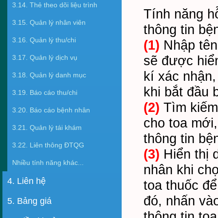
3.14. Thẻ theo dõi liệu trình
Tính năng h
3.15. Quản lý nhân viên
thông tin bệ
3.16. Quản lý thu/chi
(1)
Nhập tên 
3.17. Quản lý dịch vụ
sẽ được hiển
kí xác nhận,
3.18. Quản lý danh mục
khi bắt đầu 
3.19. Báo cáo thu/chi
(2)
Tìm kiếm 
3.20. Báo cáo bệnh nhân
cho toa mới
3.21. Quản lý tái khám
thông tin bệ
3.22. Liên thông ĐTQG
(3)
Hiển thị 
Nhiều tính năng khác...
nhân khi ch
4. Liên hệ
toa thuốc để
đó, nhấn và
5. Bảng giá
thông tin to